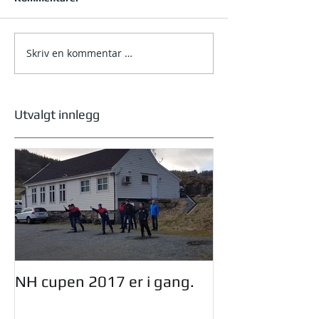
Skriv en kommentar …
NM helg 2026 – Bjørkelia
i Jølster
Utvalgt innlegg
NH cupen 2017 er i gang.
Oddmund Dinge
styret i NHF.