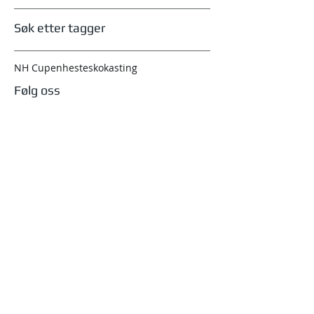
Søk etter tagger
NH Cupen
hesteskokasting
Følg oss
august 2026
(1)
1 innlegg
juli 2026
(1)
1 innlegg
januar 2026
(1)
1 innlegg