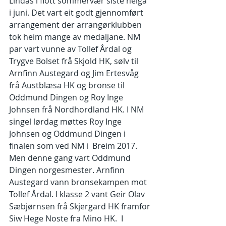
Lindås i flott sommervær siste helga 
i juni. Det vart eit godt gjennomført 
arrangement der arrangørklubben 
tok heim mange av medaljane. NM 
par vart vunne av Tollef Årdal og 
Trygve Bolset frå Skjold HK, sølv til 
Arnfinn Austegard og Jim Ertesvåg 
frå Austblæsa HK og bronse til 
Oddmund Dingen og Roy Inge 
Johnsen frå Nordhordland HK. I NM 
singel lørdag møttes Roy Inge 
Johnsen og Oddmund Dingen i 
finalen som ved NM i  Breim 2017. 
Men denne gang vart Oddmund 
Dingen norgesmester. Arnfinn 
Austegard vann bronsekampen mot 
Tollef Årdal. I klasse 2 vant Geir Olav 
Sæbjørnsen frå Skjergard HK framfor 
Siw Hege Noste fra Mino HK.  I 