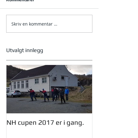
Skriv en kommentar …
NM helg 2026 – Bjørkelia
i Jølster
Utvalgt innlegg
NH cupen 2017 er i gang.
Oddmund Dinge
styret i NHF.