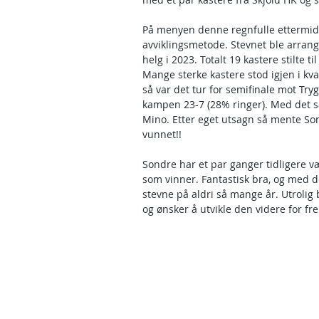
På menyen denne regnfulle ettermid
avviklingsmetode. Stevnet ble arrang
helg i 2023. Totalt 19 kastere stilte til 
Mange sterke kastere stod igjen i kv
så var det tur for semifinale mot Try
kampen 23-7 (28% ringer). Med det så 
Mino. Etter eget utsagn så mente Sond
vunnet!!
Sondre har et par ganger tidligere væ
som vinner. Fantastisk bra, og med d
stevne på aldri så mange år. Utrolig 
og ønsker å utvikle den videre for f