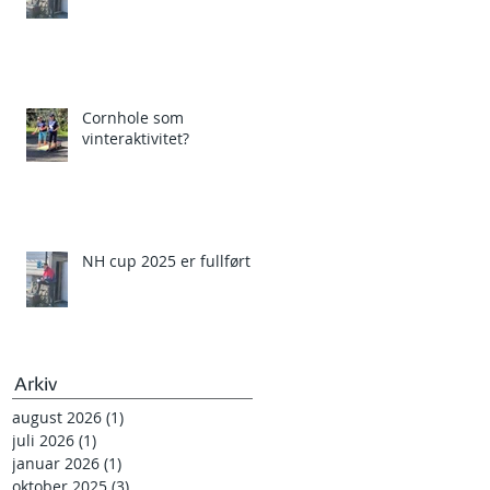
Cornhole som
vinteraktivitet?
NH cup 2025 er fullført
Arkiv
august 2026
(1)
1 innlegg
juli 2026
(1)
1 innlegg
januar 2026
(1)
1 innlegg
oktober 2025
(3)
3 innlegg