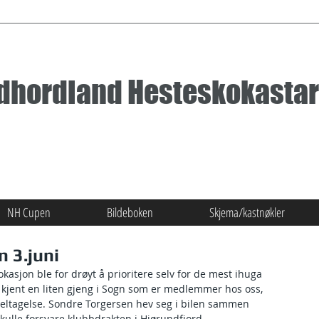
dhordland Hesteskokastar
NH Cupen
Bildeboken
Skjema/kastnøkler
 3.juni
kasjon ble for drøyt å prioritere selv for de mest ihuga 
 kjent en liten gjeng i Sogn som er medlemmer hos oss, 
il deltagelse. Sondre Torgersen hev seg i bilen sammen 
kulle forsvare klubbdrakten i Hjørundfjord.