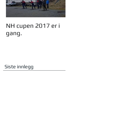
NH cupen 2017 er i
Oddmund Dingen,
gang.
23år i styret i NHF.
Siste innlegg