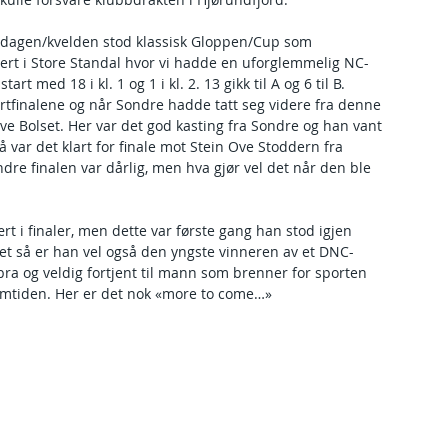
dagen/kvelden stod klassisk Gloppen/Cup som 
ert i Store Standal hvor vi hadde en uforglemmelig NC-
start med 18 i kl. 1 og 1 i kl. 2. 13 gikk til A og 6 til B. 
artfinalene og når Sondre hadde tatt seg videre fra denne 
gve Bolset. Her var det god kasting fra Sondre og han vant 
var det klart for finale mot Stein Ove Stoddern fra 
re finalen var dårlig, men hva gjør vel det når den ble 
rt i finaler, men dette var første gang han stod igjen 
et så er han vel også den yngste vinneren av et DNC-
bra og veldig fortjent til mann som brenner for sporten 
remtiden. Her er det nok «more to come…»  