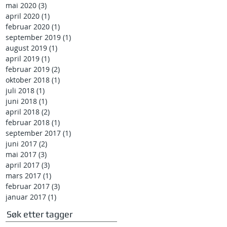
mai 2020
(3)
3 innlegg
april 2020
(1)
1 innlegg
februar 2020
(1)
1 innlegg
september 2019
(1)
1 innlegg
august 2019
(1)
1 innlegg
april 2019
(1)
1 innlegg
februar 2019
(2)
2 innlegg
oktober 2018
(1)
1 innlegg
juli 2018
(1)
1 innlegg
juni 2018
(1)
1 innlegg
april 2018
(2)
2 innlegg
februar 2018
(1)
1 innlegg
september 2017
(1)
1 innlegg
juni 2017
(2)
2 innlegg
mai 2017
(3)
3 innlegg
april 2017
(3)
3 innlegg
mars 2017
(1)
1 innlegg
februar 2017
(3)
3 innlegg
januar 2017
(1)
1 innlegg
Søk etter tagger