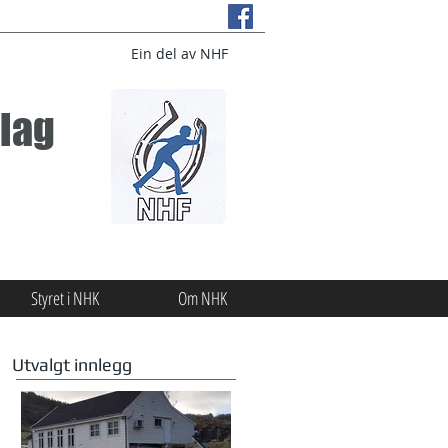
Ein del av NHF
lag
Styret i NHK
Om NHK
Utvalgt innlegg