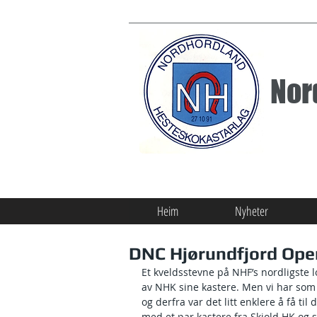
Nor
Heim
Nyheter
DNC Hjørundfjord Open
Et kveldsstevne på NHF’s nordligste lo
av NHK sine kastere. Men vi har som
og derfra var det litt enklere å få t
med et par kastere fra Skjold HK og s