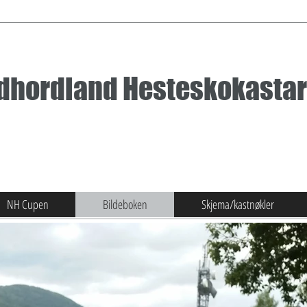
dhordland Hesteskokastar
NH Cupen
Bildeboken
Skjema/kastnøkler