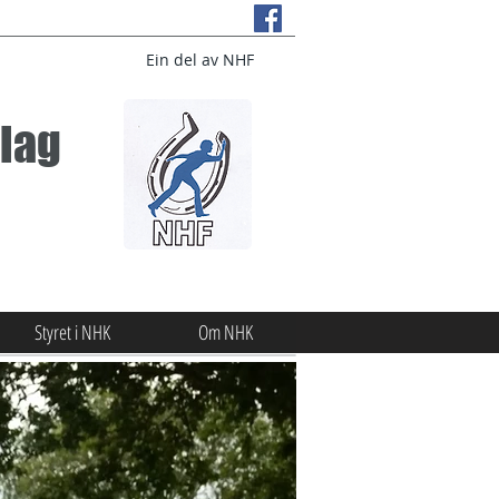
Ein del av NHF
lag
Styret i NHK
Om NHK