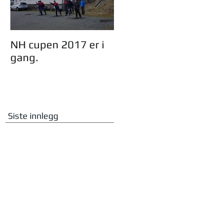
NH cupen 2017 er i
Oddmund Dingen,
gang.
23år i styret i NHF.
Siste innlegg