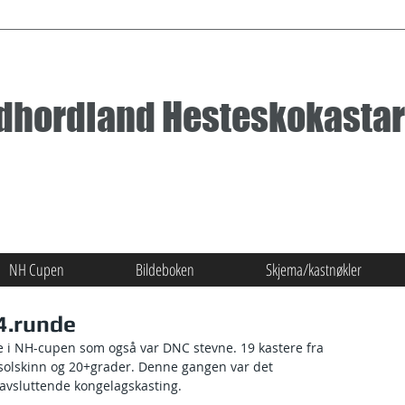
dhordland Hesteskokastar
NH Cupen
Bildeboken
Skjema/kastnøkler
4.runde
de i NH-cupen som også var DNC stevne. 19 kastere fra 
 solskinn og 20+grader. Denne gangen var det 
avsluttende kongelagskasting.