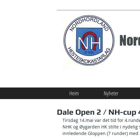
Nor
Heim
Nyheter
Dale Open 2 / NH-cup 
Tirsdag 14.mai var det tid for 4.run
NHK og Øygarden HK stilte i nydelig
innledende Gloppen (7 runder) med 