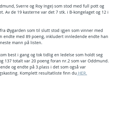
dmund, Sverre og Roy Inge) som stod med full pott og 
. Av de 19 kasterne var det 7 stk. i B-kongelaget og 12 i 
fra Øygarden som til slutt stod igjen som vinner med 
en endte med 89 poeng, inkludert innledende endte han 
 neste mann på listen.
om best i gang og tok tidlig en ledelse som holdt seg 
t og 137 totalt var 20 poeng foran nr.2 som var Oddmund. 
dende og endte på 3.plass i det som også var 
kasting. Komplett resultatliste finn du
 HER.