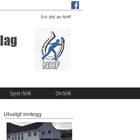
Ein del av NHF
lag
Styret i NHK
Om NHK
Utvalgt innlegg