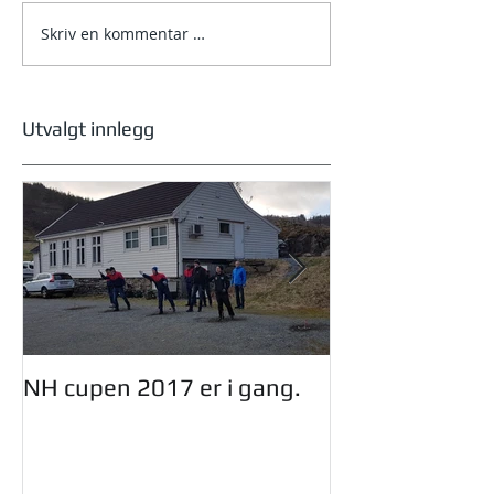
Skriv en kommentar …
NM helg 2026 – Bjørkelia
i Jølster
Utvalgt innlegg
NH cupen 2017 er i gang.
Oddmund Dinge
styret i NHF.