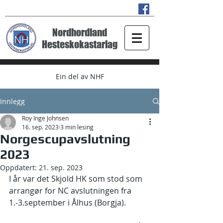
Nordhordland
Hesteskokastarlag
Ein del av NHF
Innlegg
Roy Inge Johnsen
16. sep. 2023
3 min lesing
Norgescupavslutning
2023
Oppdatert:
21. sep. 2023
I år var det Skjold HK som stod som 
arrangør for NC avslutningen fra 
1.-3.september i Ålhus (Borgja). 