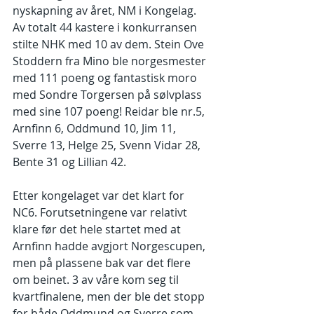
nyskapning av året, NM i Kongelag. 
Av totalt 44 kastere i konkurransen 
stilte NHK med 10 av dem. Stein Ove 
Stoddern fra Mino ble norgesmester 
med 111 poeng og fantastisk moro 
med Sondre Torgersen på sølvplass 
med sine 107 poeng! Reidar ble nr.5, 
Arnfinn 6, Oddmund 10, Jim 11, 
Sverre 13, Helge 25, Svenn Vidar 28, 
Bente 31 og Lillian 42.
Etter kongelaget var det klart for 
NC6. Forutsetningene var relativt 
klare før det hele startet med at 
Arnfinn hadde avgjort Norgescupen, 
men på plassene bak var det flere 
om beinet. 3 av våre kom seg til 
kvartfinalene, men der ble det stopp 
for både Oddmund og Sverre som 