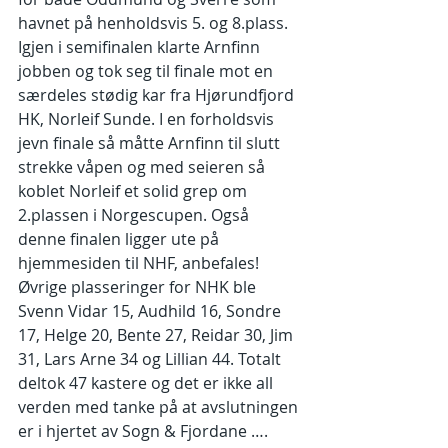
havnet på henholdsvis 5. og 8.plass. 
Igjen i semifinalen klarte Arnfinn 
jobben og tok seg til finale mot en 
særdeles stødig kar fra Hjørundfjord 
HK, Norleif Sunde. I en forholdsvis 
jevn finale så måtte Arnfinn til slutt 
strekke våpen og med seieren så 
koblet Norleif et solid grep om 
2.plassen i Norgescupen. Også 
denne finalen ligger ute på 
hjemmesiden til NHF, anbefales!
Øvrige plasseringer for NHK ble 
Svenn Vidar 15, Audhild 16, Sondre 
17, Helge 20, Bente 27, Reidar 30, Jim 
31, Lars Arne 34 og Lillian 44. Totalt 
deltok 47 kastere og det er ikke all 
verden med tanke på at avslutningen 
er i hjertet av Sogn & Fjordane ….