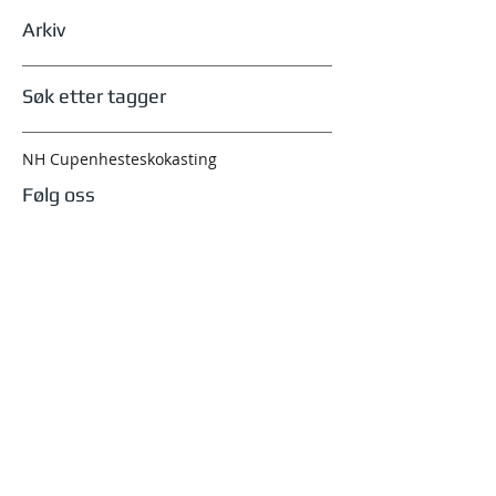
Arkiv
Søk etter tagger
NH Cupen
hesteskokasting
Følg oss
august 2026
(1)
1 innlegg