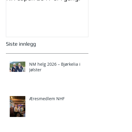
styret i NHF.
Siste innlegg
NM helg 2026 – Bjørkelia i
Jølster
Æresmedlem NHF