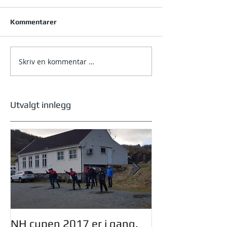
Kommentarer
Skriv en kommentar …
NM helg 2026 – Bjørkelia
i Jølster
Utvalgt innlegg
NH cupen 2017 er i gang.
Oddmund Dinge