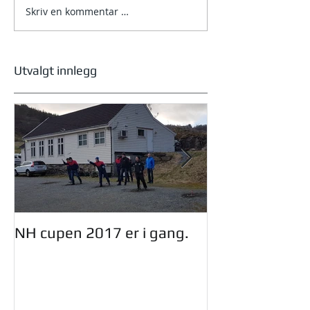
Skriv en kommentar …
NM helg 2026 – Bjørkelia
i Jølster
Utvalgt innlegg
NH cupen 2017 er i gang.
Oddmund Dinge
styret i NHF.