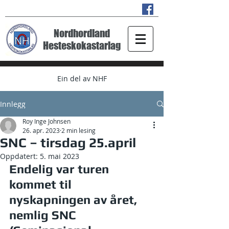
Nordhordland
Hesteskokastarlag
Ein del av NHF
Innlegg
Roy Inge Johnsen
26. apr. 2023
2 min lesing
SNC – tirsdag 25.april
Oppdatert:
5. mai 2023
Endelig var turen 
kommet til 
nyskapningen av året, 
nemlig SNC 