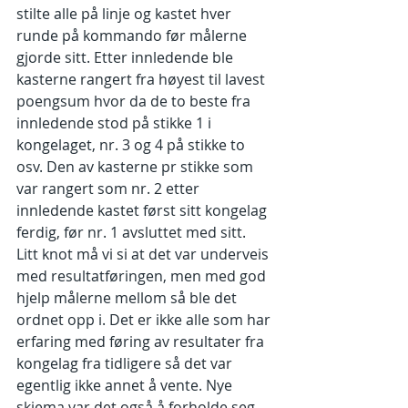
stilte alle på linje og kastet hver 
runde på kommando før målerne 
gjorde sitt. Etter innledende ble 
kasterne rangert fra høyest til lavest 
poengsum hvor da de to beste fra 
innledende stod på stikke 1 i 
kongelaget, nr. 3 og 4 på stikke to 
osv. Den av kasterne pr stikke som 
var rangert som nr. 2 etter 
innledende kastet først sitt kongelag 
ferdig, før nr. 1 avsluttet med sitt.
Litt knot må vi si at det var underveis 
med resultatføringen, men med god 
hjelp målerne mellom så ble det 
ordnet opp i. Det er ikke alle som har 
erfaring med føring av resultater fra 
kongelag fra tidligere så det var 
egentlig ikke annet å vente. Nye 
skjema var det også å forholde seg 