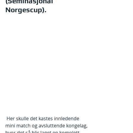
(Seminasjonal 
Norgescup).
 Her skulle det kastes innledende 
mini match og avsluttende kongelag, 
hvor det så blir laget en komplett 